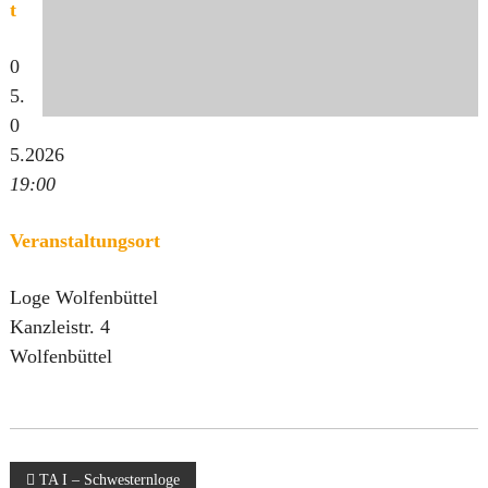
t
0
5.
0
5.2026
19:00
Veranstaltungsort
Loge Wolfenbüttel
Kanzleistr. 4
Wolfenbüttel
B
TA I – Schwesternloge